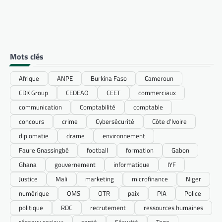
Mots clés
Afrique
ANPE
Burkina Faso
Cameroun
CDK Group
CEDEAO
CEET
commerciaux
communication
Comptabilité
comptable
concours
crime
Cybersécurité
Côte d’Ivoire
diplomatie
drame
environnement
Faure Gnassingbé
football
formation
Gabon
Ghana
gouvernement
informatique
IYF
Justice
Mali
marketing
microfinance
Niger
numérique
OMS
OTR
paix
PIA
Police
politique
RDC
recrutement
ressources humaines
réseaux sociaux
santé
Sécurité
Togo