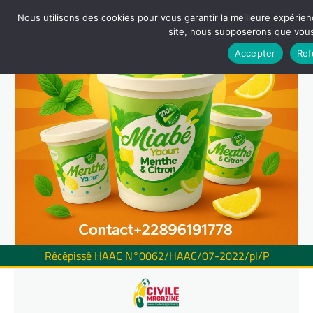
Nous utilisons des cookies pour vous garantir la meilleure expérienc
site, nous supposerons que vous 
Accepter
Ref
Récépissé HAAC N°0062/HAAC/07-2022/pl/P
Skip
to
content