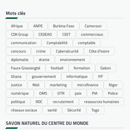
Mots clés
Afrique
ANPE
Burkina Faso
Cameroun
CDK Group
CEDEAO
CEET
commerciaux
communication
Comptabilité
comptable
concours
crime
Cybersécurité
Côte d’Ivoire
diplomatie
drame
environnement
Faure Gnassingbé
football
formation
Gabon
Ghana
gouvernement
informatique
IYF
Justice
Mali
marketing
microfinance
Niger
numérique
OMS
OTR
paix
PIA
Police
politique
RDC
recrutement
ressources humaines
réseaux sociaux
santé
Sécurité
Togo
SAVON NATUREL DU CENTRE DU MONDE