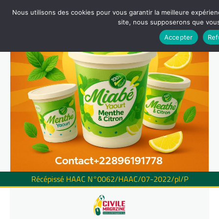
Nous utilisons des cookies pour vous garantir la meilleure expérienc
site, nous supposerons que vous 
Accepter
Ref
Récépissé HAAC N°0062/HAAC/07-2022/pl/P
Skip
to
content