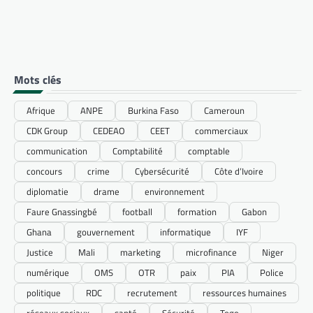
Mots clés
Afrique
ANPE
Burkina Faso
Cameroun
CDK Group
CEDEAO
CEET
commerciaux
communication
Comptabilité
comptable
concours
crime
Cybersécurité
Côte d’Ivoire
diplomatie
drame
environnement
Faure Gnassingbé
football
formation
Gabon
Ghana
gouvernement
informatique
IYF
Justice
Mali
marketing
microfinance
Niger
numérique
OMS
OTR
paix
PIA
Police
politique
RDC
recrutement
ressources humaines
réseaux sociaux
santé
Sécurité
Togo