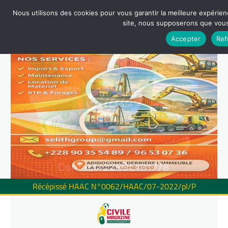
Nous utilisons des cookies pour vous garantir la meilleure expérienc
site, nous supposerons que vous 
Accepter
Ref
Récépissé HAAC N°0062/HAAC/07-2022/pl/P
Skip
to
content