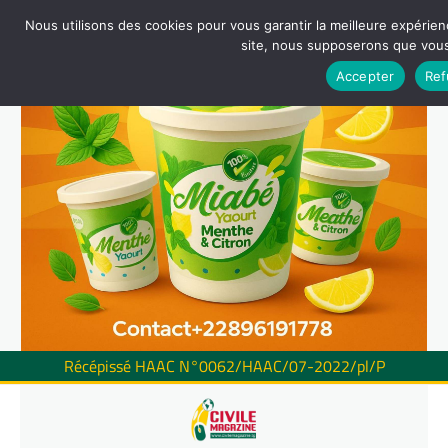
Nous utilisons des cookies pour vous garantir la meilleure expérienc
site, nous supposerons que vous 
Accepter
Ref
Récépissé HAAC N°0062/HAAC/07-2022/pl/P
Skip
to
content