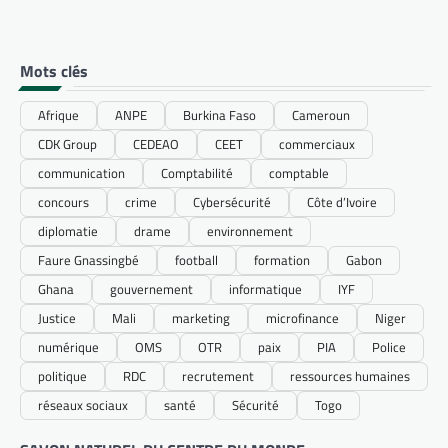
Mots clés
Afrique
ANPE
Burkina Faso
Cameroun
CDK Group
CEDEAO
CEET
commerciaux
communication
Comptabilité
comptable
concours
crime
Cybersécurité
Côte d’Ivoire
diplomatie
drame
environnement
Faure Gnassingbé
football
formation
Gabon
Ghana
gouvernement
informatique
IYF
Justice
Mali
marketing
microfinance
Niger
numérique
OMS
OTR
paix
PIA
Police
politique
RDC
recrutement
ressources humaines
réseaux sociaux
santé
Sécurité
Togo