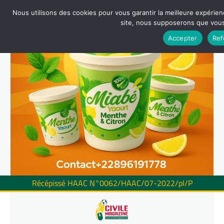
Nous utilisons des cookies pour vous garantir la meilleure expérienc
site, nous supposerons que vous 
Accepter
Ref
Récépissé HAAC N°0062/HAAC/07-2022/pl/P
Skip
to
content