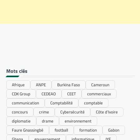
Mots clés
Afrique
ANPE
Burkina Faso
Cameroun
CDK Group
CEDEAO
CEET
commerciaux
communication
Comptabilité
comptable
concours
crime
Cybersécurité
Côte d’Ivoire
diplomatie
drame
environnement
Faure Gnassingbé
football
formation
Gabon
Ghana
gouvernement
informatique
IYF