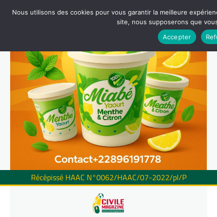
Nous utilisons des cookies pour vous garantir la meilleure expérienc
site, nous supposerons que vous 
Accepter
Ref
Récépissé HAAC N°0062/HAAC/07-2022/pl/P
Skip
to
content