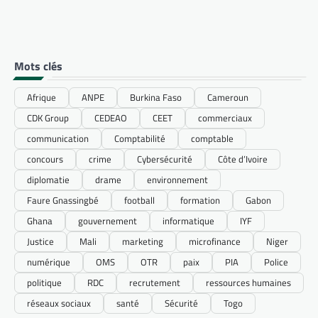
Mots clés
Afrique
ANPE
Burkina Faso
Cameroun
CDK Group
CEDEAO
CEET
commerciaux
communication
Comptabilité
comptable
concours
crime
Cybersécurité
Côte d’Ivoire
diplomatie
drame
environnement
Faure Gnassingbé
football
formation
Gabon
Ghana
gouvernement
informatique
IYF
Justice
Mali
marketing
microfinance
Niger
numérique
OMS
OTR
paix
PIA
Police
politique
RDC
recrutement
ressources humaines
réseaux sociaux
santé
Sécurité
Togo