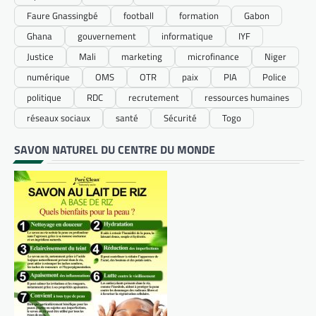
Faure Gnassingbé
football
formation
Gabon
Ghana
gouvernement
informatique
IYF
Justice
Mali
marketing
microfinance
Niger
numérique
OMS
OTR
paix
PIA
Police
politique
RDC
recrutement
ressources humaines
réseaux sociaux
santé
Sécurité
Togo
SAVON NATUREL DU CENTRE DU MONDE