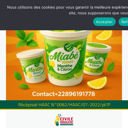
Nous utilisons des cookies pour vous garantir la meilleure expérienc
site, nous supposerons que vous 
Accepter
Ref
Récépissé HAAC N°0062/HAAC/07-2022/pl/P
Skip
to
content