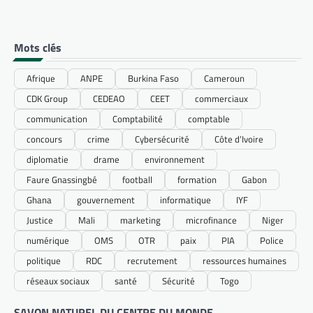
Mots clés
Afrique
ANPE
Burkina Faso
Cameroun
CDK Group
CEDEAO
CEET
commerciaux
communication
Comptabilité
comptable
concours
crime
Cybersécurité
Côte d’Ivoire
diplomatie
drame
environnement
Faure Gnassingbé
football
formation
Gabon
Ghana
gouvernement
informatique
IYF
Justice
Mali
marketing
microfinance
Niger
numérique
OMS
OTR
paix
PIA
Police
politique
RDC
recrutement
ressources humaines
réseaux sociaux
santé
Sécurité
Togo
SAVON NATUREL DU CENTRE DU MONDE