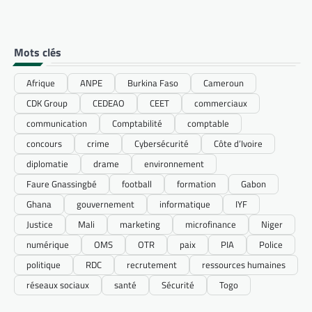
Mots clés
Afrique
ANPE
Burkina Faso
Cameroun
CDK Group
CEDEAO
CEET
commerciaux
communication
Comptabilité
comptable
concours
crime
Cybersécurité
Côte d’Ivoire
diplomatie
drame
environnement
Faure Gnassingbé
football
formation
Gabon
Ghana
gouvernement
informatique
IYF
Justice
Mali
marketing
microfinance
Niger
numérique
OMS
OTR
paix
PIA
Police
politique
RDC
recrutement
ressources humaines
réseaux sociaux
santé
Sécurité
Togo