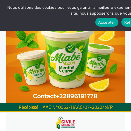
Nous utilisons des cookies pour vous garantir la meilleure expérienc
site, nous supposerons que vous 
Accepter
Ref
Récépissé HAAC N°0062/HAAC/07-2022/pl/P
Skip
to
content