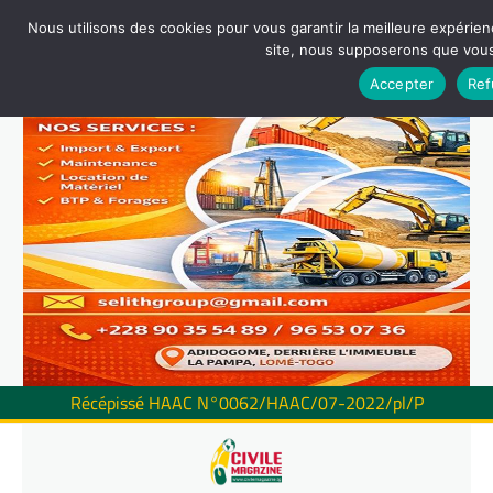
Nous utilisons des cookies pour vous garantir la meilleure expérienc
site, nous supposerons que vous 
Accepter
Ref
Récépissé HAAC N°0062/HAAC/07-2022/pl/P
Skip
to
content