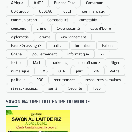
Afrique
ANPE
Burkina Faso
Cameroun
CDK Group
CEDEAO
CEET
commerciaux
communication
Comptabilité
comptable
concours
crime
Cybersécurité
Côte d’Ivoire
diplomatie
drame
environnement
Faure Gnassingbé
football
formation
Gabon
Ghana
gouvernement
informatique
IYF
Justice
Mali
marketing
microfinance
Niger
numérique
OMS
OTR
paix
PIA
Police
politique
RDC
recrutement
ressources humaines
réseaux sociaux
santé
Sécurité
Togo
SAVON NATUREL DU CENTRE DU MONDE