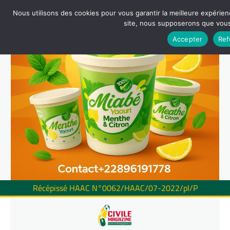
Nous utilisons des cookies pour vous garantir la meilleure expérienc
site, nous supposerons que vous 
Accepter
Ref
Récépissé HAAC N°0062/HAAC/07-2022/pl/P
Skip
to
content