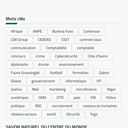
Mots clés
Afrique
ANPE
Burkina Faso
Cameroun
CDK Group
CEDEAO
CEET
commerciaux
communication
Comptabilité
comptable
concours
crime
Cybersécurité
Côte d’Ivoire
diplomatie
drame
environnement
Faure Gnassingbé
football
formation
Gabon
Ghana
gouvernement
informatique
IYF
Justice
Mali
marketing
microfinance
Niger
numérique
OMS
OTR
paix
PIA
Police
politique
RDC
recrutement
ressources humaines
réseaux sociaux
santé
Sécurité
Togo
SAVON NATUREL DU CENTRE DU MONDE