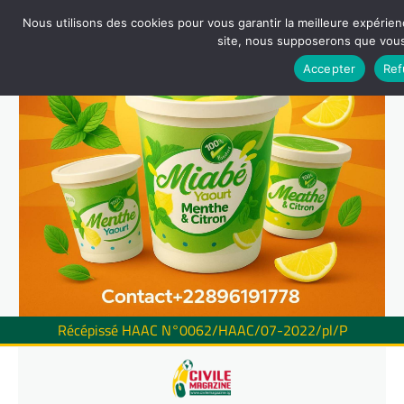
Nous utilisons des cookies pour vous garantir la meilleure expérienc
site, nous supposerons que vous 
Accepter
Ref
Récépissé HAAC N°0062/HAAC/07-2022/pl/P
Skip
to
content