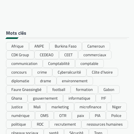
Mots clés
Afrique
ANPE
Burkina Faso
Cameroun
CDK Group
CEDEAO
CEET
commerciaux
communication
Comptabilité
comptable
concours
crime
Cybersécurité
Côte d’Ivoire
diplomatie
drame
environnement
Faure Gnassingbé
football
formation
Gabon
Ghana
gouvernement
informatique
IYF
Justice
Mali
marketing
microfinance
Niger
numérique
OMS
OTR
paix
PIA
Police
politique
RDC
recrutement
ressources humaines
réseaux sociaux
santé
Sécurité
Togo