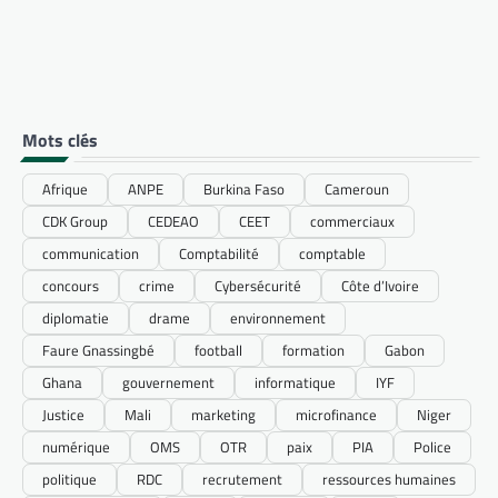
Mots clés
Afrique
ANPE
Burkina Faso
Cameroun
CDK Group
CEDEAO
CEET
commerciaux
communication
Comptabilité
comptable
concours
crime
Cybersécurité
Côte d’Ivoire
diplomatie
drame
environnement
Faure Gnassingbé
football
formation
Gabon
Ghana
gouvernement
informatique
IYF
Justice
Mali
marketing
microfinance
Niger
numérique
OMS
OTR
paix
PIA
Police
politique
RDC
recrutement
ressources humaines