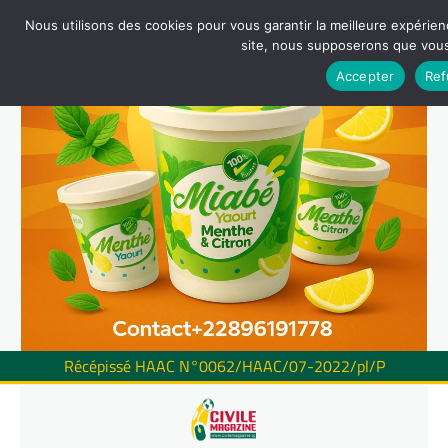
Nous utilisons des cookies pour vous garantir la meilleure expérienc
site, nous supposerons que vous 
Accepter
Ref
Récépissé HAAC N°0062/HAAC/07-2022/pl/P
Skip
to
content