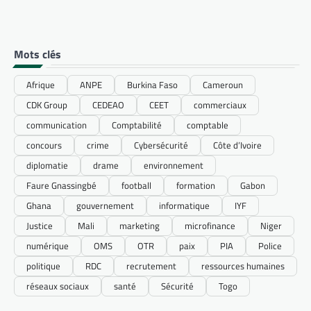
Mots clés
Afrique
ANPE
Burkina Faso
Cameroun
CDK Group
CEDEAO
CEET
commerciaux
communication
Comptabilité
comptable
concours
crime
Cybersécurité
Côte d’Ivoire
diplomatie
drame
environnement
Faure Gnassingbé
football
formation
Gabon
Ghana
gouvernement
informatique
IYF
Justice
Mali
marketing
microfinance
Niger
numérique
OMS
OTR
paix
PIA
Police
politique
RDC
recrutement
ressources humaines
réseaux sociaux
santé
Sécurité
Togo