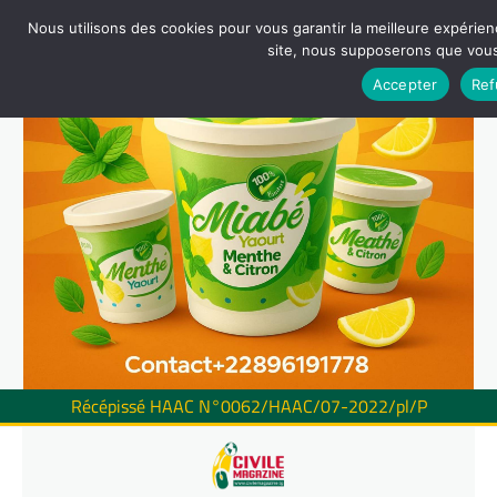
Nous utilisons des cookies pour vous garantir la meilleure expérienc
site, nous supposerons que vous 
Accepter
Ref
Récépissé HAAC N°0062/HAAC/07-2022/pl/P
Skip
to
content