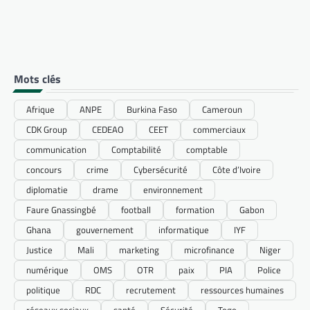
Mots clés
Afrique
ANPE
Burkina Faso
Cameroun
CDK Group
CEDEAO
CEET
commerciaux
communication
Comptabilité
comptable
concours
crime
Cybersécurité
Côte d’Ivoire
diplomatie
drame
environnement
Faure Gnassingbé
football
formation
Gabon
Ghana
gouvernement
informatique
IYF
Justice
Mali
marketing
microfinance
Niger
numérique
OMS
OTR
paix
PIA
Police
politique
RDC
recrutement
ressources humaines
réseaux sociaux
santé
Sécurité
Togo