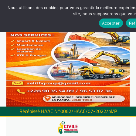
Nous utilisons des cookies pour vous garantir la meilleure expérienc
site, nous supposerons que vous 
Accepter
Ref
Récépissé HAAC N°0062/HAAC/07-2022/pl/P
Skip
to
content