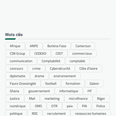
Mots clés
Afrique
ANPE
Burkina Faso
Cameroun
CDK Group
CEDEAO
CEET
commerciaux
communication
Comptabilité
comptable
concours
crime
Cybersécurité
Côte d’Ivoire
diplomatie
drame
environnement
Faure Gnassingbé
football
formation
Gabon
Ghana
gouvernement
informatique
IYF
Justice
Mali
marketing
microfinance
Niger
numérique
OMS
OTR
paix
PIA
Police
politique
RDC
recrutement
ressources humaines