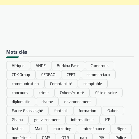
Mots clés
Afrique
ANPE
Burkina Faso
Cameroun
CDK Group
CEDEAO
CEET
commerciaux
communication
Comptabilité
comptable
concours
crime
Cybersécurité
Côte d’Ivoire
diplomatie
drame
environnement
Faure Gnassingbé
football
formation
Gabon
Ghana
gouvernement
informatique
IYF
Justice
Mali
marketing
microfinance
Niger
numérique
OMS
OTR
paix
PIA
Police