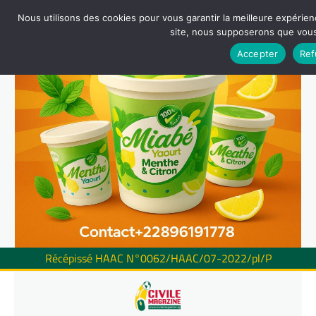
Nous utilisons des cookies pour vous garantir la meilleure expérienc
site, nous supposerons que vous 
Accepter
Ref
Récépissé HAAC N°0062/HAAC/07-2022/pl/P
Skip
to
content