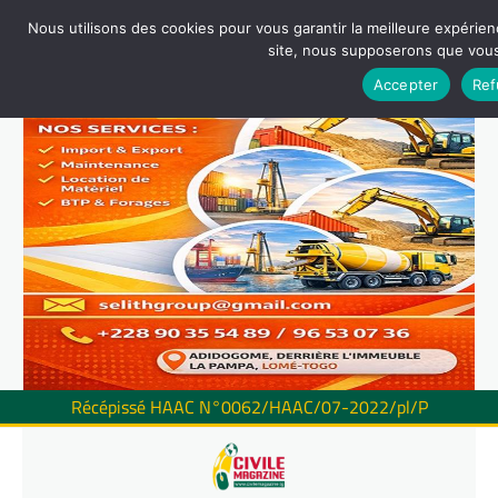
Nous utilisons des cookies pour vous garantir la meilleure expérienc
site, nous supposerons que vous 
Accepter
Ref
Récépissé HAAC N°0062/HAAC/07-2022/pl/P
Skip
to
content