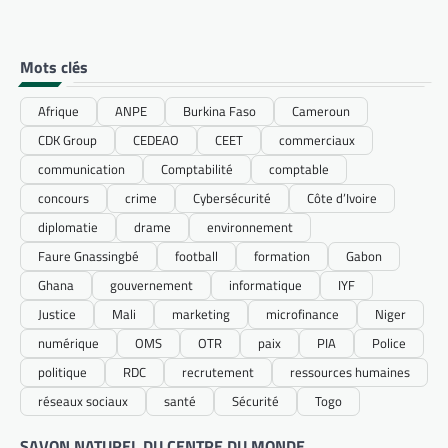
Mots clés
Afrique
ANPE
Burkina Faso
Cameroun
CDK Group
CEDEAO
CEET
commerciaux
communication
Comptabilité
comptable
concours
crime
Cybersécurité
Côte d’Ivoire
diplomatie
drame
environnement
Faure Gnassingbé
football
formation
Gabon
Ghana
gouvernement
informatique
IYF
Justice
Mali
marketing
microfinance
Niger
numérique
OMS
OTR
paix
PIA
Police
politique
RDC
recrutement
ressources humaines
réseaux sociaux
santé
Sécurité
Togo
SAVON NATUREL DU CENTRE DU MONDE