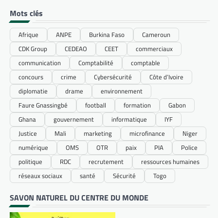
Mots clés
Afrique
ANPE
Burkina Faso
Cameroun
CDK Group
CEDEAO
CEET
commerciaux
communication
Comptabilité
comptable
concours
crime
Cybersécurité
Côte d’Ivoire
diplomatie
drame
environnement
Faure Gnassingbé
football
formation
Gabon
Ghana
gouvernement
informatique
IYF
Justice
Mali
marketing
microfinance
Niger
numérique
OMS
OTR
paix
PIA
Police
politique
RDC
recrutement
ressources humaines
réseaux sociaux
santé
Sécurité
Togo
SAVON NATUREL DU CENTRE DU MONDE