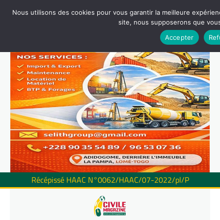
Nous utilisons des cookies pour vous garantir la meilleure expérienc
site, nous supposerons que vous 
Accepter
Ref
Récépissé HAAC N°0062/HAAC/07-2022/pl/P
Skip
to
content