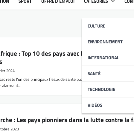
TION
SPORT
OFFRE D´EMPLOI
CATÉGORIES
CON
CULTURE
ENVIRONNEMENT
rique : Top 10 des pays avec les plus de
INTERNATIONAL
s
rier 2024
SANTÉ
 reste l’un des principaux fléaux de santé publique à l’échelle mondiale,
re alarmant…
TECHNOLOGIE
VIDÉOS
rche : Les pays pionniers dans la lutte contre la 
ctobre 2023