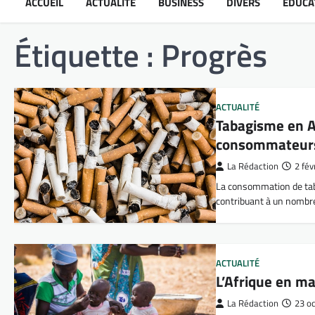
ACCUEIL
ACTUALITÉ
BUSINESS
DIVERS
ÉDUCA
Étiquette :
Progrès
ACTUALITÉ
Tabagisme en Af
consommateur
La Rédaction
2 fév
La consommation de tabac
contribuant à un nomb
ACTUALITÉ
L’Afrique en ma
La Rédaction
23 o