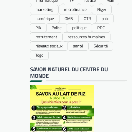
informatique
IYF
Justice
Mali
marketing
microfinance
Niger
numérique
OMS
OTR
paix
PIA
Police
politique
RDC
recrutement
ressources humaines
réseaux sociaux
santé
Sécurité
Togo
SAVON NATUREL DU CENTRE DU
MONDE