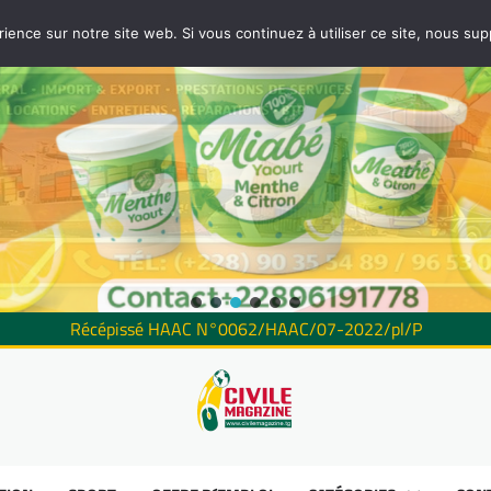
rience sur notre site web. Si vous continuez à utiliser ce site, nous su
Récépissé HAAC N°0062/HAAC/07-2022/pl/P