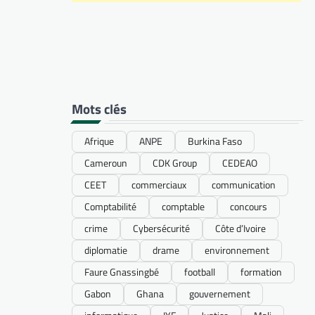
Mots clés
Afrique
ANPE
Burkina Faso
Cameroun
CDK Group
CEDEAO
CEET
commerciaux
communication
Comptabilité
comptable
concours
crime
Cybersécurité
Côte d’Ivoire
diplomatie
drame
environnement
Faure Gnassingbé
football
formation
Gabon
Ghana
gouvernement