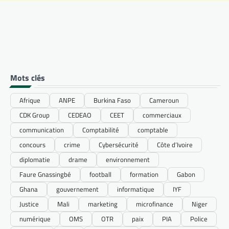
Mots clés
Afrique
ANPE
Burkina Faso
Cameroun
CDK Group
CEDEAO
CEET
commerciaux
communication
Comptabilité
comptable
concours
crime
Cybersécurité
Côte d’Ivoire
diplomatie
drame
environnement
Faure Gnassingbé
football
formation
Gabon
Ghana
gouvernement
informatique
IYF
Justice
Mali
marketing
microfinance
Niger
numérique
OMS
OTR
paix
PIA
Police