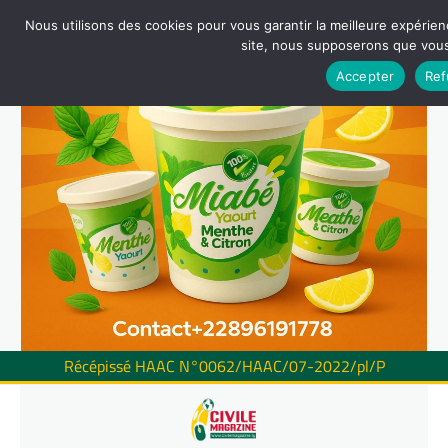
Nous utilisons des cookies pour vous garantir la meilleure expérienc
site, nous supposerons que vous 
Accepter
Ref
Récépissé HAAC N°0062/HAAC/07-2022/pl/P
Skip
to
content