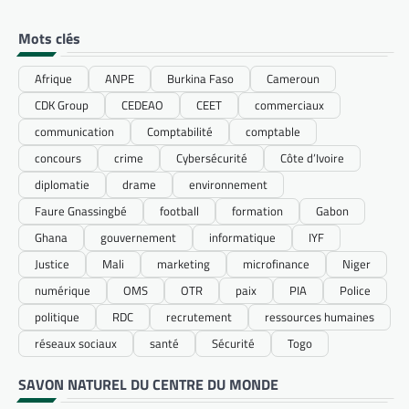
Mots clés
Afrique
ANPE
Burkina Faso
Cameroun
CDK Group
CEDEAO
CEET
commerciaux
communication
Comptabilité
comptable
concours
crime
Cybersécurité
Côte d’Ivoire
diplomatie
drame
environnement
Faure Gnassingbé
football
formation
Gabon
Ghana
gouvernement
informatique
IYF
Justice
Mali
marketing
microfinance
Niger
numérique
OMS
OTR
paix
PIA
Police
politique
RDC
recrutement
ressources humaines
réseaux sociaux
santé
Sécurité
Togo
SAVON NATUREL DU CENTRE DU MONDE