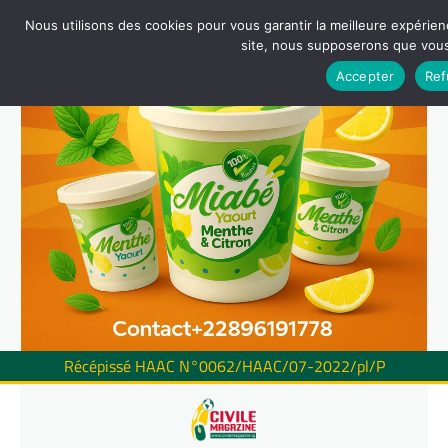
Nous utilisons des cookies pour vous garantir la meilleure expérienc
site, nous supposerons que vous 
Accepter
Ref
Récépissé HAAC N°0062/HAAC/07-2022/pl/P
Skip
to
content