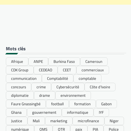
Mots clés
Afrique
ANPE
Burkina Faso
Cameroun
CDK Group
CEDEAO
CEET
commerciaux
communication
Comptabilité
comptable
concours
crime
Cybersécurité
Côte d’Ivoire
diplomatie
drame
environnement
Faure Gnassingbé
football
formation
Gabon
Ghana
gouvernement
informatique
IYF
Justice
Mali
marketing
microfinance
Niger
numérique
OMS
OTR
paix
PIA
Police