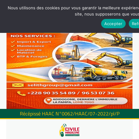
Nous utilisons des cookies pour vous garantir la meilleure expérienc
site, nous supposerons que vous 
Accepter
Ref
Récépissé HAAC N°0062/HAAC/07-2022/pl/P
Skip
to
content