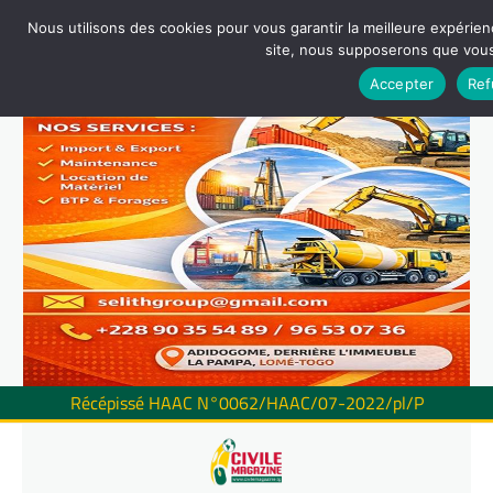
Nous utilisons des cookies pour vous garantir la meilleure expérienc
site, nous supposerons que vous 
Accepter
Ref
Récépissé HAAC N°0062/HAAC/07-2022/pl/P
Skip
to
content