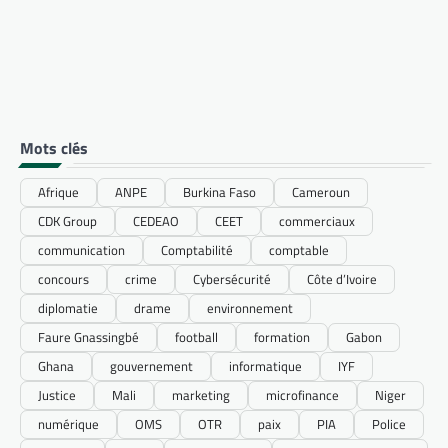
Mots clés
Afrique
ANPE
Burkina Faso
Cameroun
CDK Group
CEDEAO
CEET
commerciaux
communication
Comptabilité
comptable
concours
crime
Cybersécurité
Côte d’Ivoire
diplomatie
drame
environnement
Faure Gnassingbé
football
formation
Gabon
Ghana
gouvernement
informatique
IYF
Justice
Mali
marketing
microfinance
Niger
numérique
OMS
OTR
paix
PIA
Police