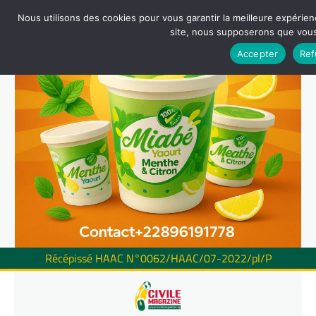
Nous utilisons des cookies pour vous garantir la meilleure expérienc
site, nous supposerons que vous 
Accepter
Ref
Récépissé HAAC N°0062/HAAC/07-2022/pl/P
Skip
to
content