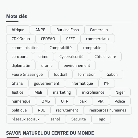
Mots clés
Afrique
ANPE
Burkina Faso
Cameroun
CDK Group
CEDEAO
CEET
commerciaux
communication
Comptabilité
comptable
concours
crime
Cybersécurité
Côte d’Ivoire
diplomatie
drame
environnement
Faure Gnassingbé
football
formation
Gabon
Ghana
gouvernement
informatique
IYF
Justice
Mali
marketing
microfinance
Niger
numérique
OMS
OTR
paix
PIA
Police
politique
RDC
recrutement
ressources humaines
réseaux sociaux
santé
Sécurité
Togo
SAVON NATUREL DU CENTRE DU MONDE