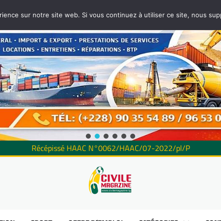
rience sur notre site web. Si vous continuez à utiliser ce site, nous su
Récépissé HAAC N°0062/HAAC/07-2022/pl/P