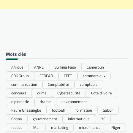
Mots clés
Afrique
ANPE
Burkina Faso
Cameroun
CDK Group
CEDEAO
CEET
commerciaux
communication
Comptabilité
comptable
concours
crime
Cybersécurité
Côte d’Ivoire
diplomatie
drame
environnement
Faure Gnassingbé
football
formation
Gabon
Ghana
gouvernement
informatique
IYF
Justice
Mali
marketing
microfinance
Niger