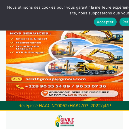
Nous utilisons des cookies pour vous garantir la meilleure expérienc
site, nous supposerons que vous 
Accepter
Ref
Récépissé HAAC N°0062/HAAC/07-2022/pl/P
Skip
to
content