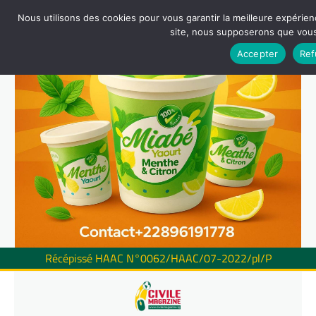
Nous utilisons des cookies pour vous garantir la meilleure expérienc
site, nous supposerons que vous 
Accepter
Ref
Récépissé HAAC N°0062/HAAC/07-2022/pl/P
Skip
to
content