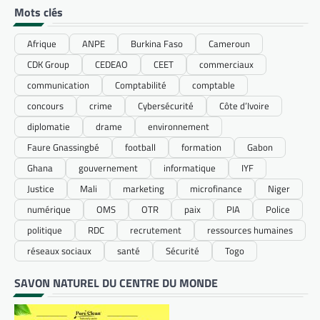
Mots clés
Afrique
ANPE
Burkina Faso
Cameroun
CDK Group
CEDEAO
CEET
commerciaux
communication
Comptabilité
comptable
concours
crime
Cybersécurité
Côte d’Ivoire
diplomatie
drame
environnement
Faure Gnassingbé
football
formation
Gabon
Ghana
gouvernement
informatique
IYF
Justice
Mali
marketing
microfinance
Niger
numérique
OMS
OTR
paix
PIA
Police
politique
RDC
recrutement
ressources humaines
réseaux sociaux
santé
Sécurité
Togo
SAVON NATUREL DU CENTRE DU MONDE