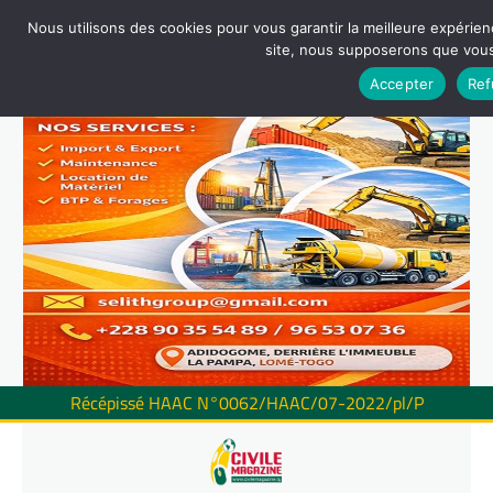
Nous utilisons des cookies pour vous garantir la meilleure expérienc
site, nous supposerons que vous 
Accepter
Ref
Récépissé HAAC N°0062/HAAC/07-2022/pl/P
Skip
to
content