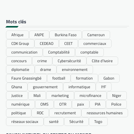
Mots clés
Afrique
ANPE
Burkina Faso
Cameroun
CDK Group
CEDEAO
CEET
commerciaux
communication
Comptabilité
comptable
concours
crime
Cybersécurité
Côte d’Ivoire
diplomatie
drame
environnement
Faure Gnassingbé
football
formation
Gabon
Ghana
gouvernement
informatique
IYF
Justice
Mali
marketing
microfinance
Niger
numérique
OMS
OTR
paix
PIA
Police
politique
RDC
recrutement
ressources humaines
réseaux sociaux
santé
Sécurité
Togo