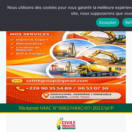
Nous utilisons des cookies pour vous garantir la meilleure expérienc
site, nous supposerons que vous 
Accepter
Ref
Récépissé HAAC N°0062/HAAC/07-2022/pl/P
Skip
to
content