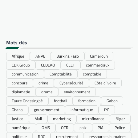
Mots clés
Afrique
ANPE
Burkina Faso
Cameroun
CDK Group
CEDEAO
CEET
commerciaux
communication
Comptabilité
comptable
concours
crime
Cybersécurité
Côte d’Ivoire
diplomatie
drame
environnement
Faure Gnassingbé
football
formation
Gabon
Ghana
gouvernement
informatique
IYF
Justice
Mali
marketing
microfinance
Niger
numérique
OMS
OTR
paix
PIA
Police
politique
RDC
recrutement
ressources humaines