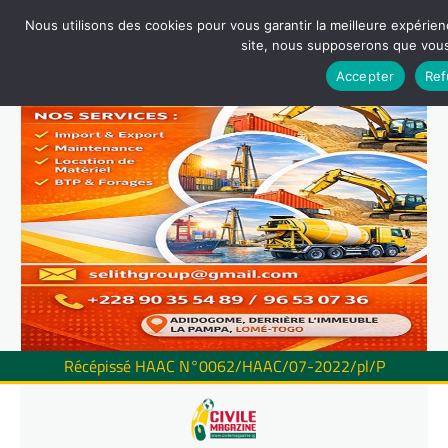
Nous utilisons des cookies pour vous garantir la meilleure expérienc
site, nous supposerons que vous 
Accepter
Ref
Récépissé HAAC N°0062/HAAC/07-2022/pl/P
Skip
to
content