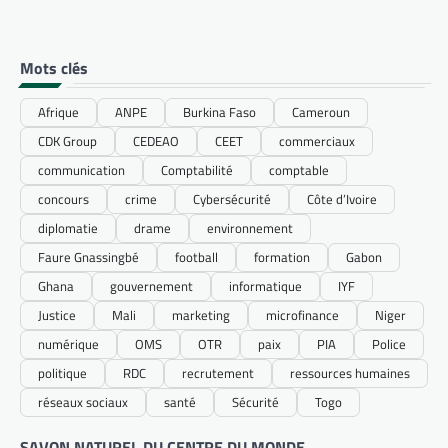
Mots clés
Afrique
ANPE
Burkina Faso
Cameroun
CDK Group
CEDEAO
CEET
commerciaux
communication
Comptabilité
comptable
concours
crime
Cybersécurité
Côte d’Ivoire
diplomatie
drame
environnement
Faure Gnassingbé
football
formation
Gabon
Ghana
gouvernement
informatique
IYF
Justice
Mali
marketing
microfinance
Niger
numérique
OMS
OTR
paix
PIA
Police
politique
RDC
recrutement
ressources humaines
réseaux sociaux
santé
Sécurité
Togo
SAVON NATUREL DU CENTRE DU MONDE