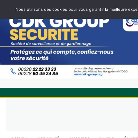
Nous utilisons des cookies pour vous garantir la meilleure expé
Skip
to
content