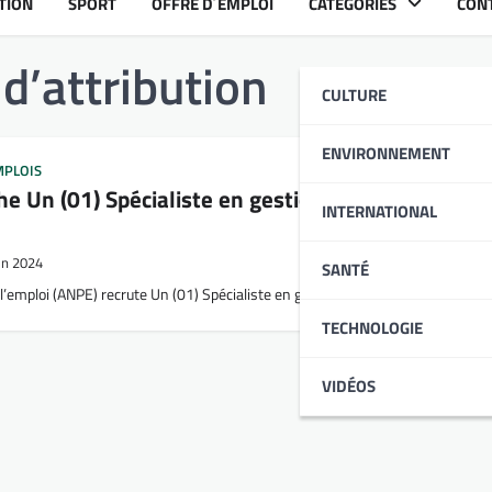
TION
SPORT
OFFRE D´EMPLOI
CATÉGORIES
CON
d’attribution
CULTURE
ENVIRONNEMENT
MPLOIS
e Un (01) Spécialiste en gestion des marchés pu
INTERNATIONAL
uin 2024
SANTÉ
 l’emploi (ANPE) recrute Un (01) Spécialiste en gestion des marchés publics (
TECHNOLOGIE
VIDÉOS