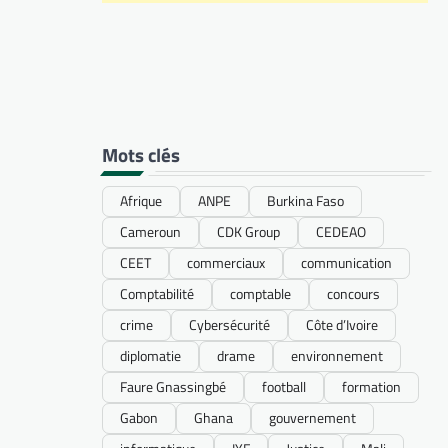
Mots clés
Afrique
ANPE
Burkina Faso
Cameroun
CDK Group
CEDEAO
CEET
commerciaux
communication
Comptabilité
comptable
concours
crime
Cybersécurité
Côte d’Ivoire
diplomatie
drame
environnement
Faure Gnassingbé
football
formation
Gabon
Ghana
gouvernement