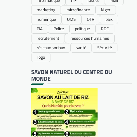
informatique
IYF
Justice
Mali
marketing
microfinance
Niger
numérique
OMS
OTR
paix
PIA
Police
politique
RDC
recrutement
ressources humaines
réseaux sociaux
santé
Sécurité
Togo
SAVON NATUREL DU CENTRE DU
MONDE