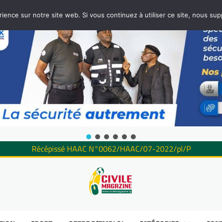
rience sur notre site web. Si vous continuez à utiliser ce site, nous su
Récépissé HAAC N°0062/HAAC/07-2022/pl/P