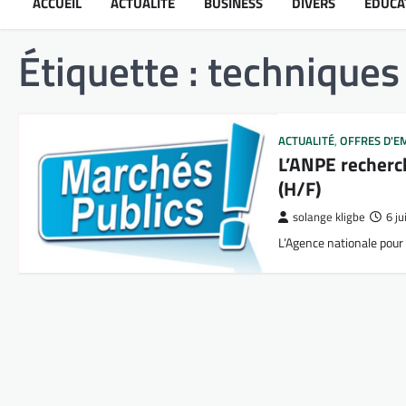
ACCUEIL
ACTUALITÉ
BUSINESS
DIVERS
ÉDUCA
Étiquette :
techniques 
ACTUALITÉ
,
OFFRES D'E
L’ANPE recherch
(H/F)
solange kligbe
6 j
L’Agence nationale pour