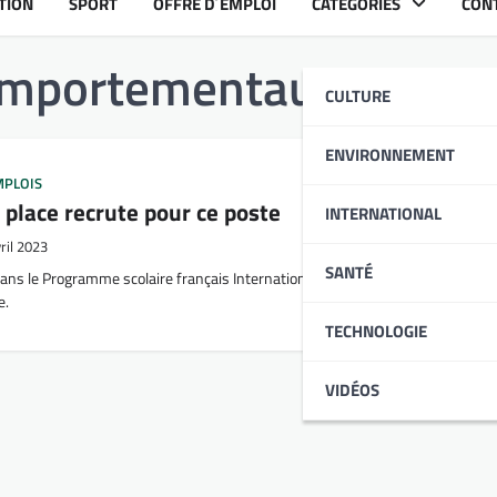
TION
SPORT
OFFRE D´EMPLOI
CATÉGORIES
CON
omportementaux
CULTURE
ENVIRONNEMENT
MPLOIS
 place recrute pour ce poste
INTERNATIONAL
ril 2023
SANTÉ
ans le Programme scolaire français International recrute pour le compte de 
e.
TECHNOLOGIE
VIDÉOS