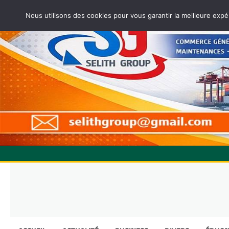
Nous utilisons des cookies pour vous garantir la meilleure expé
Skip
to
content