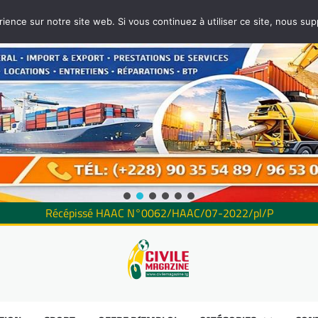
rience sur notre site web. Si vous continuez à utiliser ce site, nous su
Récépissé HAAC N°0062/HAAC/07-2022/pl/P