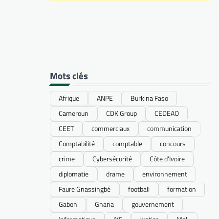
Mots clés
Afrique
ANPE
Burkina Faso
Cameroun
CDK Group
CEDEAO
CEET
commerciaux
communication
Comptabilité
comptable
concours
crime
Cybersécurité
Côte d’Ivoire
diplomatie
drame
environnement
Faure Gnassingbé
football
formation
Gabon
Ghana
gouvernement