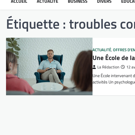
ACCUEIL
ACTUALITÉ
BUSINESS
DIVERS
ÉDUCA
Étiquette :
troubles c
ACTUALITÉ
,
OFFRES D'E
Une École de la
La Rédaction
12 av
Une École intervenant d
activités Un psychologu