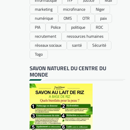
informatique
IYF
Justice
Mali
marketing
microfinance
Niger
numérique
OMS
OTR
paix
PIA
Police
politique
RDC
recrutement
ressources humaines
réseaux sociaux
santé
Sécurité
Togo
SAVON NATUREL DU CENTRE DU
MONDE