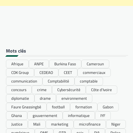
Mots clés
Afrique
ANPE
Burkina Faso
Cameroun
CDK Group
CEDEAO
CEET
commerciaux
communication
Comptabilité
comptable
concours
crime
Cybersécurité
Côte d’Ivoire
diplomatie
drame
environnement
Faure Gnassingbé
football
formation
Gabon
Ghana
gouvernement
informatique
IYF
Justice
Mali
marketing
microfinance
Niger
numérique
OMS
OTR
paix
PIA
Police