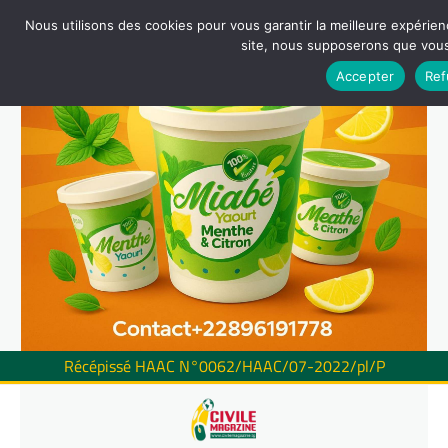
Nous utilisons des cookies pour vous garantir la meilleure expérienc
site, nous supposerons que vous 
Accepter
Ref
Récépissé HAAC N°0062/HAAC/07-2022/pl/P
Skip
to
content