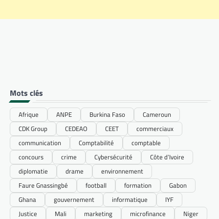
Mots clés
Afrique
ANPE
Burkina Faso
Cameroun
CDK Group
CEDEAO
CEET
commerciaux
communication
Comptabilité
comptable
concours
crime
Cybersécurité
Côte d’Ivoire
diplomatie
drame
environnement
Faure Gnassingbé
football
formation
Gabon
Ghana
gouvernement
informatique
IYF
Justice
Mali
marketing
microfinance
Niger