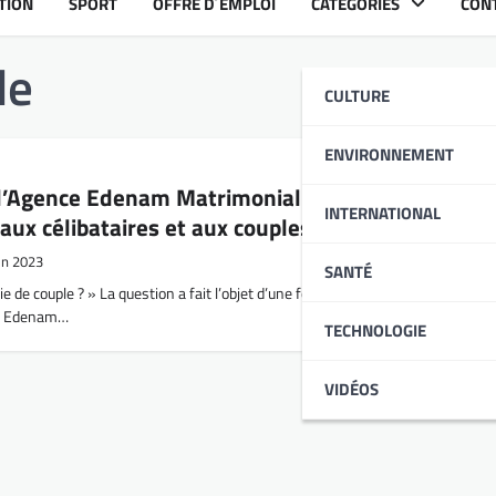
TION
SPORT
OFFRE D´EMPLOI
CATÉGORIES
CON
le
CULTURE
ENVIRONNEMENT
: l’Agence Edenam Matrimonial inculque les
INTERNATIONAL
ux célibataires et aux couples
in 2023
SANTÉ
 de couple ? » La question a fait l’objet d’une formation dimanche 25 Juin à
nce Edenam…
TECHNOLOGIE
VIDÉOS