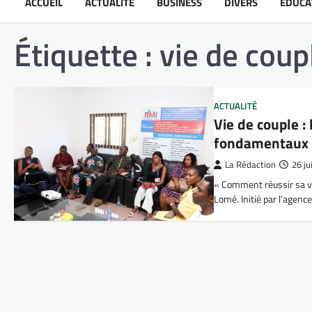
ACCUEIL
ACTUALITÉ
BUSINESS
DIVERS
ÉDUCA
Étiquette :
vie de coup
ACTUALITÉ
Vie de couple 
fondamentaux a
La Rédaction
26 ju
« Comment réussir sa vie
Lomé. Initié par l’age