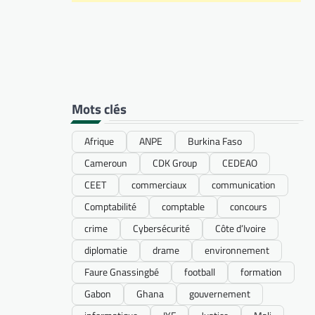
Mots clés
Afrique
ANPE
Burkina Faso
Cameroun
CDK Group
CEDEAO
CEET
commerciaux
communication
Comptabilité
comptable
concours
crime
Cybersécurité
Côte d’Ivoire
diplomatie
drame
environnement
Faure Gnassingbé
football
formation
Gabon
Ghana
gouvernement