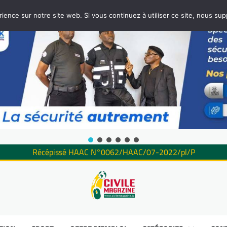
rience sur notre site web. Si vous continuez à utiliser ce site, nous su
Récépissé HAAC N°0062/HAAC/07-2022/pl/P