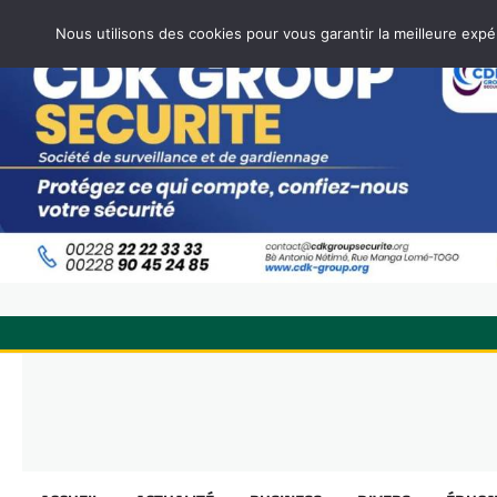
Nous utilisons des cookies pour vous garantir la meilleure expé
Skip
to
content