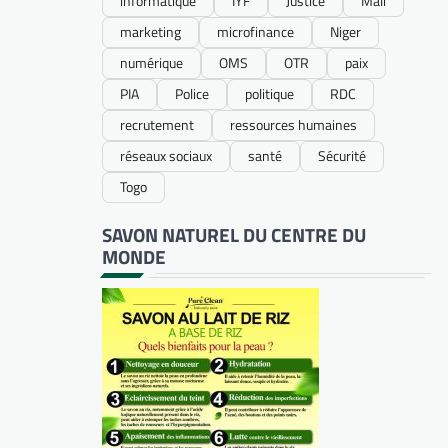
informatique
IYF
Justice
Mali
marketing
microfinance
Niger
numérique
OMS
OTR
paix
PIA
Police
politique
RDC
recrutement
ressources humaines
réseaux sociaux
santé
Sécurité
Togo
SAVON NATUREL DU CENTRE DU
MONDE