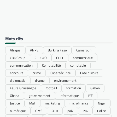
Mots clés
Afrique
ANPE
Burkina Faso
Cameroun
CDK Group
CEDEAO
CEET
commerciaux
communication
Comptabilité
comptable
concours
crime
Cybersécurité
Côte d’Ivoire
diplomatie
drame
environnement
Faure Gnassingbé
football
formation
Gabon
Ghana
gouvernement
informatique
IYF
Justice
Mali
marketing
microfinance
Niger
numérique
OMS
OTR
paix
PIA
Police