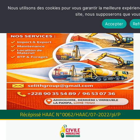
Nous utilisons des cookies pour vous garantir la meilleure expérienc
site, nous supposerons que vous 
Accepter
Ref
Récépissé HAAC N°0062/HAAC/07-2022/pl/P
Skip
to
content