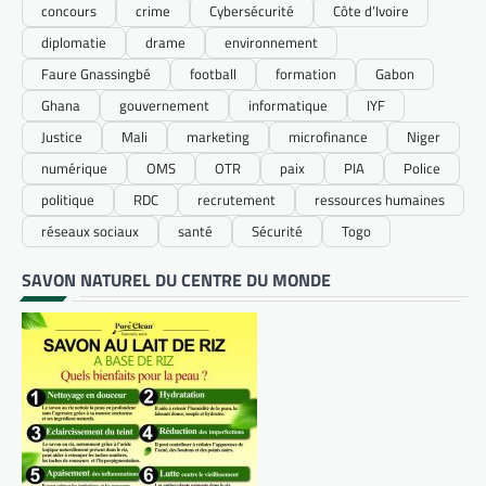
concours
crime
Cybersécurité
Côte d’Ivoire
diplomatie
drame
environnement
Faure Gnassingbé
football
formation
Gabon
Ghana
gouvernement
informatique
IYF
Justice
Mali
marketing
microfinance
Niger
numérique
OMS
OTR
paix
PIA
Police
politique
RDC
recrutement
ressources humaines
réseaux sociaux
santé
Sécurité
Togo
SAVON NATUREL DU CENTRE DU MONDE