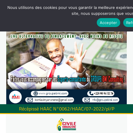
Nous utilisons des cookies pour vous garantir la meilleure expérienc
site, nous supposerons que vous 
Accepter
Ref
Récépissé HAAC N°0062/HAAC/07-2022/pl/P
Skip
to
content