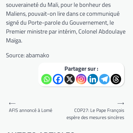
souveraineté du Mali, pour le bonheur des
Maliens, pouvait-on lire dans ce communiqué
signé du Porte-parole du Gouvernement, le
Premier ministre par intérim, Colonel Abdoulaye
Maïga.
Source: abamako
Partager sur :
Navigation
⟵
⟶
de
AFIS annoncé à Lomé
COP27: Le Pape François
espère des mesures sincères
l’article