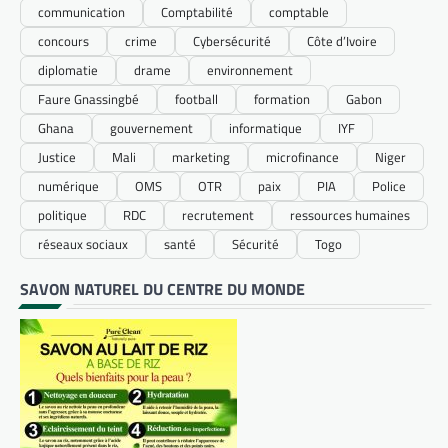
communication
Comptabilité
comptable
concours
crime
Cybersécurité
Côte d’Ivoire
diplomatie
drame
environnement
Faure Gnassingbé
football
formation
Gabon
Ghana
gouvernement
informatique
IYF
Justice
Mali
marketing
microfinance
Niger
numérique
OMS
OTR
paix
PIA
Police
politique
RDC
recrutement
ressources humaines
réseaux sociaux
santé
Sécurité
Togo
SAVON NATUREL DU CENTRE DU MONDE