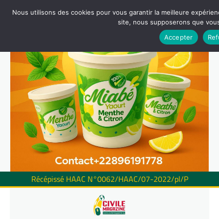
Nous utilisons des cookies pour vous garantir la meilleure expérienc
site, nous supposerons que vous 
Accepter
Ref
Récépissé HAAC N°0062/HAAC/07-2022/pl/P
Skip
to
content