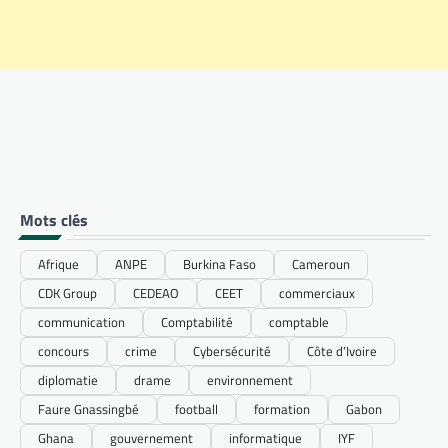
Mots clés
Afrique
ANPE
Burkina Faso
Cameroun
CDK Group
CEDEAO
CEET
commerciaux
communication
Comptabilité
comptable
concours
crime
Cybersécurité
Côte d’Ivoire
diplomatie
drame
environnement
Faure Gnassingbé
football
formation
Gabon
Ghana
gouvernement
informatique
IYF