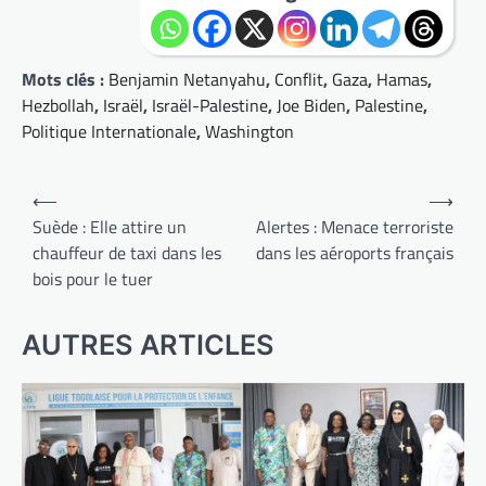
Mots clés :
Benjamin Netanyahu
,
Conflit
,
Gaza
,
Hamas
,
Hezbollah
,
Israël
,
Israël-Palestine
,
Joe Biden
,
Palestine
,
Politique Internationale
,
Washington
Navigation
⟵
⟶
de
Suède : Elle attire un
Alertes : Menace terroriste
chauffeur de taxi dans les
dans les aéroports français
l’article
bois pour le tuer
AUTRES ARTICLES