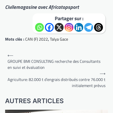
Civilemagasine avec Africatopsport
Partager sur :
Mots clés :
CAN (F) 2022
,
Talya Gace
Navigation
⟵
de
GROUPE BMI CONSULTING recherche des Consultants
en suivi et évaluation
l’article
⟶
Agriculture: 82.000 t d’engrais distribués contre 76.000 t
initialement prévus
AUTRES ARTICLES