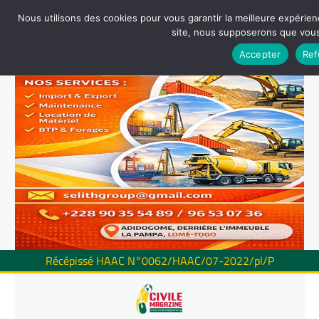
Nous utilisons des cookies pour vous garantir la meilleure expérienc
site, nous supposerons que vous 
Accepter
Ref
Récépissé HAAC N°0062/HAAC/07-2022/pl/P
Skip
to
content