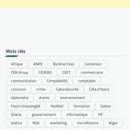
Mots clés
Afrique
ANPE
Burkina Faso
Cameroun
CDK Group
CEDEAO
CEET
commerciaux
communication
Comptabilité
comptable
concours
crime
Cybersécurité
Côte d’Ivoire
diplomatie
drame
environnement
Faure Gnassingbé
football
formation
Gabon
Ghana
gouvernement
informatique
IYF
Justice
Mali
marketing
microfinance
Niger