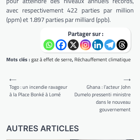
pour atteindre des niveaux annuels records,
avec respectivement 422 parties par million
(ppm) et 1.897 parties par milliard (ppb).
Partager sur :
Mots clés :
gaz à effet de serre
,
Réchauffement climatique
Navigation
⟵
⟶
de
Togo : un incendie ravageur
Ghana : l’acteur John
à la Place Bonké à Lomé
Dumelo pressenti ministre
l’article
dans le nouveau
gouvernement
AUTRES ARTICLES