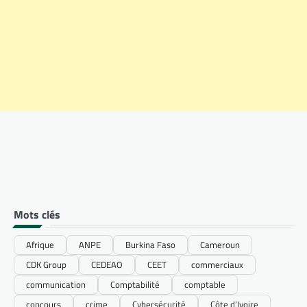
Mots clés
Afrique
ANPE
Burkina Faso
Cameroun
CDK Group
CEDEAO
CEET
commerciaux
communication
Comptabilité
comptable
concours
crime
Cybersécurité
Côte d’Ivoire