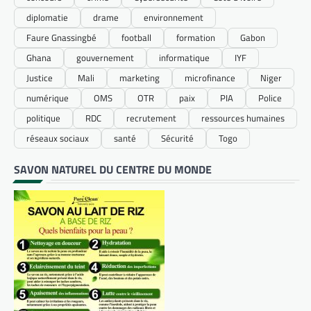
diplomatie
drame
environnement
Faure Gnassingbé
football
formation
Gabon
Ghana
gouvernement
informatique
IYF
Justice
Mali
marketing
microfinance
Niger
numérique
OMS
OTR
paix
PIA
Police
politique
RDC
recrutement
ressources humaines
réseaux sociaux
santé
Sécurité
Togo
SAVON NATUREL DU CENTRE DU MONDE