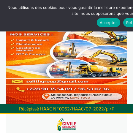
Nous utilisons des cookies pour vous garantir la meilleure expérienc
site, nous supposerons que vous 
Accepter
Ref
Récépissé HAAC N°0062/HAAC/07-2022/pl/P
Skip
to
content