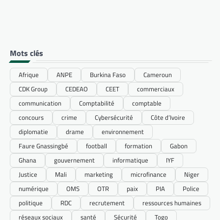
Mots clés
Afrique
ANPE
Burkina Faso
Cameroun
CDK Group
CEDEAO
CEET
commerciaux
communication
Comptabilité
comptable
concours
crime
Cybersécurité
Côte d’Ivoire
diplomatie
drame
environnement
Faure Gnassingbé
football
formation
Gabon
Ghana
gouvernement
informatique
IYF
Justice
Mali
marketing
microfinance
Niger
numérique
OMS
OTR
paix
PIA
Police
politique
RDC
recrutement
ressources humaines
réseaux sociaux
santé
Sécurité
Togo