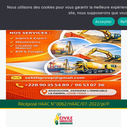
Nous utilisons des cookies pour vous garantir la meilleure expérienc
site, nous supposerons que vous 
Accepter
Ref
Récépissé HAAC N°0062/HAAC/07-2022/pl/P
Skip
to
content