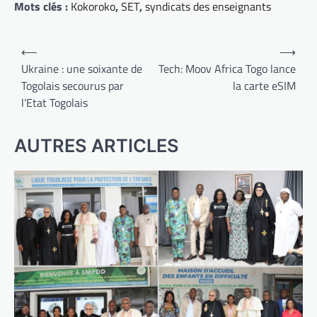
Mots clés :
Kokoroko
,
SET
,
syndicats des enseignants
Navigation
⟵
⟶
de
Ukraine : une soixante de
Tech: Moov Africa Togo lance
Togolais secourus par
la carte eSIM
l’article
l’Etat Togolais
AUTRES ARTICLES