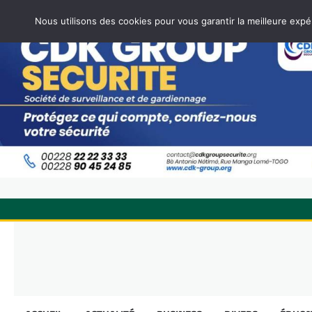
Nous utilisons des cookies pour vous garantir la meilleure expé
Skip
to
content