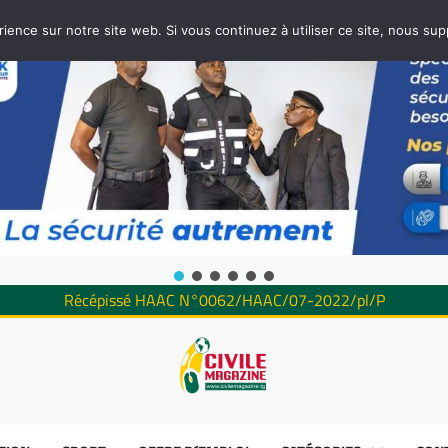
rience sur notre site web. Si vous continuez à utiliser ce site, nous su
Récépissé HAAC N°0062/HAAC/07-2022/pl/P