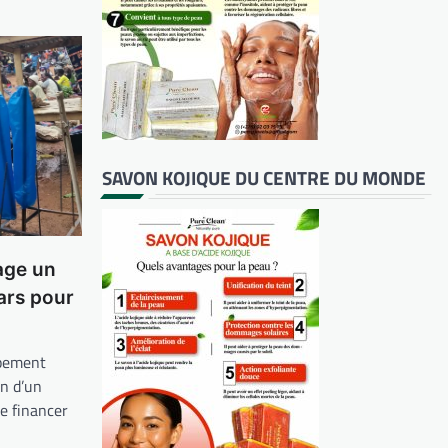
SAVON KOJIQUE DU CENTRE DU MONDE
age un
lars pour
ppement
n d’un
de financer