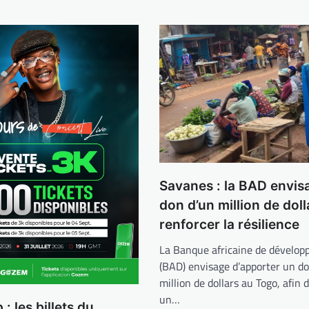
Savanes : la BAD envis
don d’un million de dol
renforcer la résilience
La Banque africaine de dévelo
(BAD) envisage d’apporter un do
million de dollars au Togo, afin 
un…
: les billets du