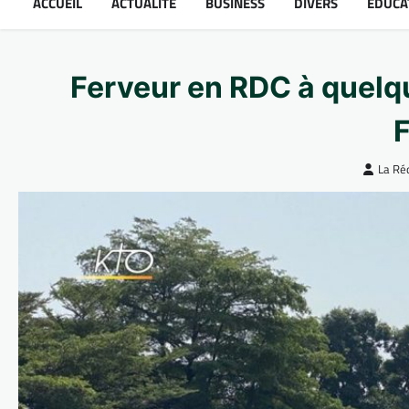
ACCUEIL
ACTUALITÉ
BUSINESS
DIVERS
ÉDUCA
Ferveur en RDC à quelqu
F
La Ré