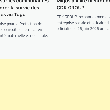
Migos à vivre bientôt g
 sur les communautés
CDK GROUP
orer la survie des
és au Togo
CDK GROUP, reconnue comme la
entreprise sociale et solidaire d
aise pour la Protection de
officialisé le 26 juin 2026 un p
E) poursuit son combat en
anté maternelle et néonatale.