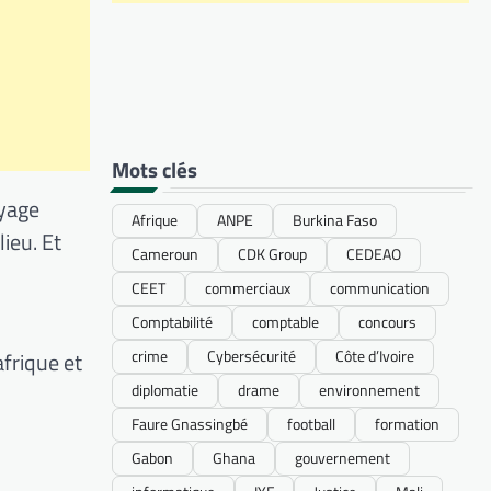
Mots clés
oyage
Afrique
ANPE
Burkina Faso
ieu. Et
Cameroun
CDK Group
CEDEAO
CEET
commerciaux
communication
Comptabilité
comptable
concours
crime
Cybersécurité
Côte d’Ivoire
afrique et
diplomatie
drame
environnement
.
Faure Gnassingbé
football
formation
Gabon
Ghana
gouvernement