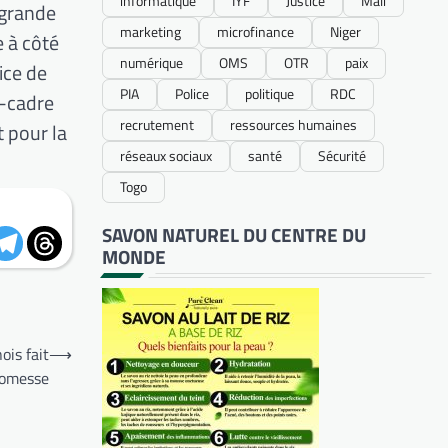
informatique
IYF
Justice
Mali
 grande
marketing
microfinance
Niger
e à côté
numérique
OMS
OTR
paix
ice de
PIA
Police
politique
RDC
d-cadre
recrutement
ressources humaines
 pour la
réseaux sociaux
santé
Sécurité
Togo
SAVON NATUREL DU CENTRE DU
MONDE
is fait
⟶
romesse