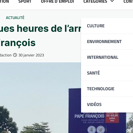
TION
SPORT
OFFRE D´EMPLOI
CATÉGORIES
CON
ACTUALITÉ
CULTURE
es heures de l’arrivée du Pa
rançois
ENVIRONNEMENT
daction
30 janvier 2023
INTERNATIONAL
SANTÉ
TECHNOLOGIE
VIDÉOS