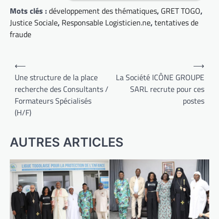
Mots clés :
développement des thématiques
,
GRET TOGO
,
Justice Sociale
,
Responsable Logisticien.ne
,
tentatives de
fraude
Navigation
⟵
⟶
de
Une structure de la place
La Société ICÔNE GROUPE
recherche des Consultants /
SARL recrute pour ces
l’article
Formateurs Spécialisés
postes
(H/F)
AUTRES ARTICLES