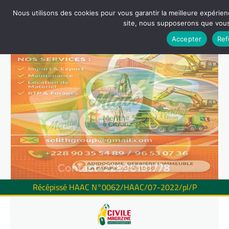
Nous utilisons des cookies pour vous garantir la meilleure expérienc
site, nous supposerons que vous 
Accepter
Ref
Récépissé HAAC N°0062/HAAC/07-2022/pl/P
Skip
to
content