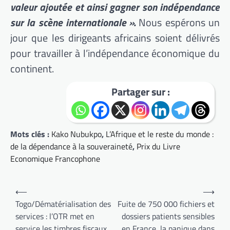
valeur ajoutée et ainsi gagner son indépendance
sur la scène internationale ».
Nous espérons un
jour que les dirigeants africains soient délivrés
pour travailler à l’indépendance économique du
continent.
Partager sur :
Mots clés :
Kako Nubukpo
,
L’Afrique et le reste du monde :
de la dépendance à la souveraineté
,
Prix du Livre
Economique Francophone
Navigation
⟵
⟶
de
Togo/Dématérialisation des
Fuite de 750 000 fichiers et
services : l’OTR met en
dossiers patients sensibles
l’article
service les timbres fiscaux
en France, la panique dans