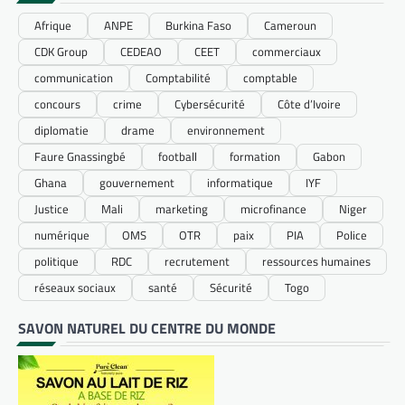
Afrique
ANPE
Burkina Faso
Cameroun
CDK Group
CEDEAO
CEET
commerciaux
communication
Comptabilité
comptable
concours
crime
Cybersécurité
Côte d’Ivoire
diplomatie
drame
environnement
Faure Gnassingbé
football
formation
Gabon
Ghana
gouvernement
informatique
IYF
Justice
Mali
marketing
microfinance
Niger
numérique
OMS
OTR
paix
PIA
Police
politique
RDC
recrutement
ressources humaines
réseaux sociaux
santé
Sécurité
Togo
SAVON NATUREL DU CENTRE DU MONDE