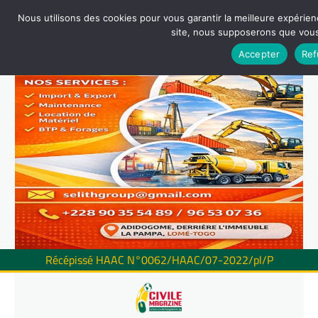
Nous utilisons des cookies pour vous garantir la meilleure expérienc
site, nous supposerons que vous 
Accepter
Ref
Récépissé HAAC N°0062/HAAC/07-2022/pl/P
Skip
to
content