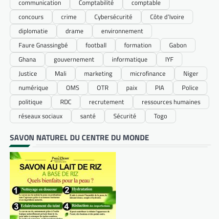
communication
Comptabilité
comptable
concours
crime
Cybersécurité
Côte d’Ivoire
diplomatie
drame
environnement
Faure Gnassingbé
football
formation
Gabon
Ghana
gouvernement
informatique
IYF
Justice
Mali
marketing
microfinance
Niger
numérique
OMS
OTR
paix
PIA
Police
politique
RDC
recrutement
ressources humaines
réseaux sociaux
santé
Sécurité
Togo
SAVON NATUREL DU CENTRE DU MONDE