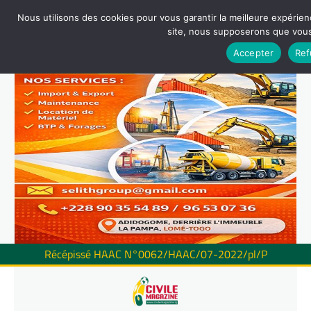
Nous utilisons des cookies pour vous garantir la meilleure expérienc
site, nous supposerons que vous 
Accepter
Ref
Récépissé HAAC N°0062/HAAC/07-2022/pl/P
Skip
to
content