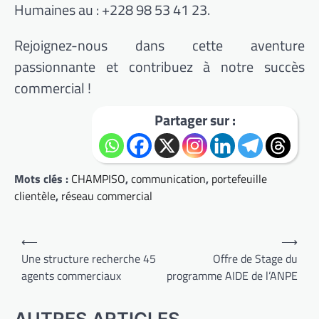
Humaines au : +228 98 53 41 23.
Rejoignez-nous dans cette aventure
passionnante et contribuez à notre succès
commercial !
Partager sur :
Mots clés :
CHAMPISO
,
communication
,
portefeuille
clientèle
,
réseau commercial
Navigation
⟵
⟶
de
Une structure recherche 45
Offre de Stage du
agents commerciaux
programme AIDE de l’ANPE
l’article
AUTRES ARTICLES