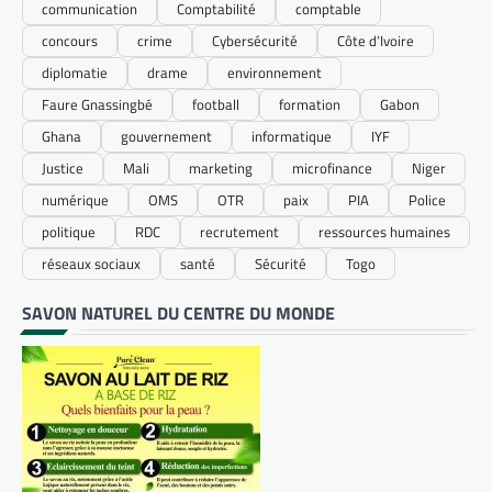
communication
Comptabilité
comptable
concours
crime
Cybersécurité
Côte d’Ivoire
diplomatie
drame
environnement
Faure Gnassingbé
football
formation
Gabon
Ghana
gouvernement
informatique
IYF
Justice
Mali
marketing
microfinance
Niger
numérique
OMS
OTR
paix
PIA
Police
politique
RDC
recrutement
ressources humaines
réseaux sociaux
santé
Sécurité
Togo
SAVON NATUREL DU CENTRE DU MONDE