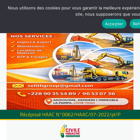
Nous utilisons des cookies pour vous garantir la meilleure expérienc
site, nous supposerons que vous 
Accepter
Ref
Récépissé HAAC N°0062/HAAC/07-2022/pl/P
Skip
to
content