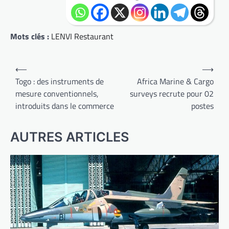
Mots clés :
LENVI Restaurant
Navigation
⟵
⟶
de
Togo : des instruments de
Africa Marine & Cargo
mesure conventionnels,
surveys recrute pour 02
l’article
introduits dans le commerce
postes
AUTRES ARTICLES