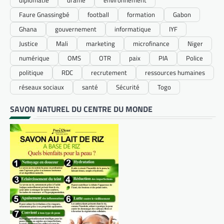
Faure Gnassingbé
football
formation
Gabon
Ghana
gouvernement
informatique
IYF
Justice
Mali
marketing
microfinance
Niger
numérique
OMS
OTR
paix
PIA
Police
politique
RDC
recrutement
ressources humaines
réseaux sociaux
santé
Sécurité
Togo
SAVON NATUREL DU CENTRE DU MONDE