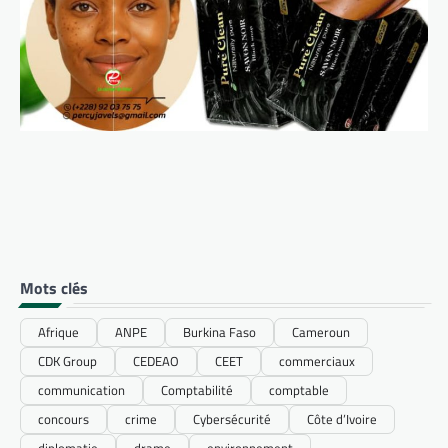
Mots clés
Afrique
ANPE
Burkina Faso
Cameroun
CDK Group
CEDEAO
CEET
commerciaux
communication
Comptabilité
comptable
concours
crime
Cybersécurité
Côte d’Ivoire
diplomatie
drame
environnement