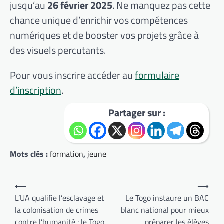
jusqu’au
26 février 2025
. Ne manquez pas cette
chance unique d’enrichir vos compétences
numériques et de booster vos projets grâce à
des visuels percutants.
Pour vous inscrire accéder au
formulaire
d’inscription
.
Partager sur :
Mots clés :
formation
,
jeune
Navigation
⟵
⟶
de
L’UA qualifie l’esclavage et
Le Togo instaure un BAC
la colonisation de crimes
blanc national pour mieux
l’article
contre l’humanité : le Togo
préparer les élèves