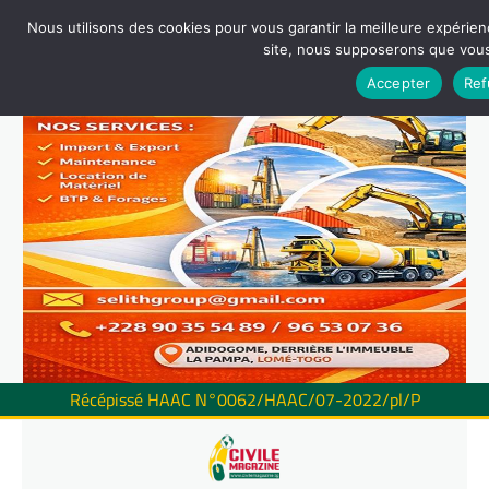
Nous utilisons des cookies pour vous garantir la meilleure expérienc
site, nous supposerons que vous 
Accepter
Ref
Récépissé HAAC N°0062/HAAC/07-2022/pl/P
Skip
to
content