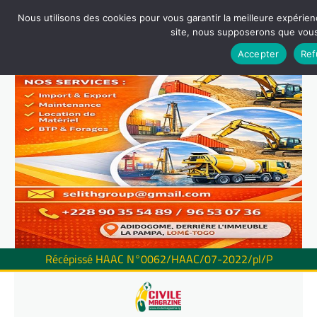
Nous utilisons des cookies pour vous garantir la meilleure expérienc
site, nous supposerons que vous 
Accepter
Ref
Récépissé HAAC N°0062/HAAC/07-2022/pl/P
Skip
to
content