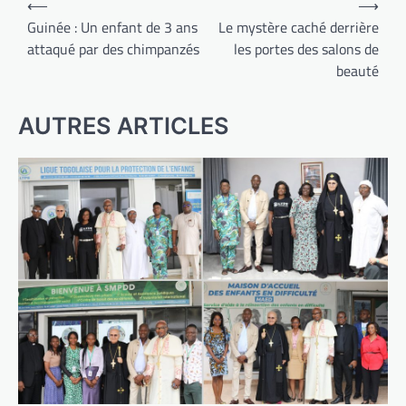
⟵
⟶
de
Guinée : Un enfant de 3 ans
Le mystère caché derrière
attaqué par des chimpanzés
les portes des salons de
l’article
beauté
AUTRES ARTICLES