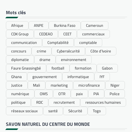
Mots clés
Afrique
ANPE
Burkina Faso
Cameroun
CDK Group
CEDEAO
CEET
commerciaux
communication
Comptabilité
comptable
concours
crime
Cybersécurité
Côte d’Ivoire
diplomatie
drame
environnement
Faure Gnassingbé
football
formation
Gabon
Ghana
gouvernement
informatique
IYF
Justice
Mali
marketing
microfinance
Niger
numérique
OMS
OTR
paix
PIA
Police
politique
RDC
recrutement
ressources humaines
réseaux sociaux
santé
Sécurité
Togo
SAVON NATUREL DU CENTRE DU MONDE